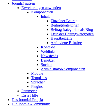
Joomla! nutzen
Erweiterungen anwenden
Komponenten
Inhalt
Einzelner Beitrag
Beitragskategorien
Beitragskategorien als Blog
Liste der Beitragskategorien
Hauptbeiträge
Archivierte Beiträge
Kontakte
Weblinks
Newsfeeds
Benutzer
Suchen
Administrator-Komponenten
Module
Templates
Sprachen
Plugins
Parameter
Erste Hilfe
Das Joomla!-Projekt
Die Joomla!-Community