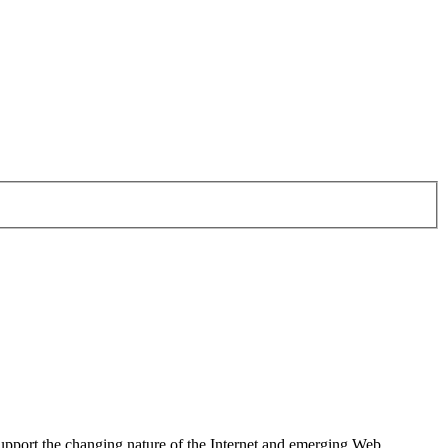
 support the changing nature of the Internet and emerging Web