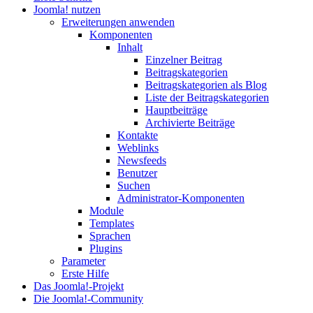
Joomla! nutzen
Erweiterungen anwenden
Komponenten
Inhalt
Einzelner Beitrag
Beitragskategorien
Beitragskategorien als Blog
Liste der Beitragskategorien
Hauptbeiträge
Archivierte Beiträge
Kontakte
Weblinks
Newsfeeds
Benutzer
Suchen
Administrator-Komponenten
Module
Templates
Sprachen
Plugins
Parameter
Erste Hilfe
Das Joomla!-Projekt
Die Joomla!-Community