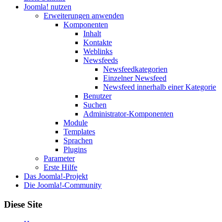
Joomla! nutzen
Erweiterungen anwenden
Komponenten
Inhalt
Kontakte
Weblinks
Newsfeeds
Newsfeedkategorien
Einzelner Newsfeed
Newsfeed innerhalb einer Kategorie
Benutzer
Suchen
Administrator-Komponenten
Module
Templates
Sprachen
Plugins
Parameter
Erste Hilfe
Das Joomla!-Projekt
Die Joomla!-Community
Diese Site